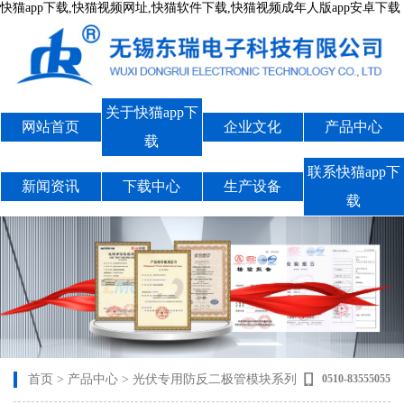
快猫app下载,快猫视频网址,快猫软件下载,快猫视频成年人版app安卓下载
关于快猫app下
网站首页
企业文化
产品中心
载
联系快猫app下
新闻资讯
下载中心
生产设备
载
首页
>
产品中心
>
光伏专用防反二极管模块系列
0510-83555055